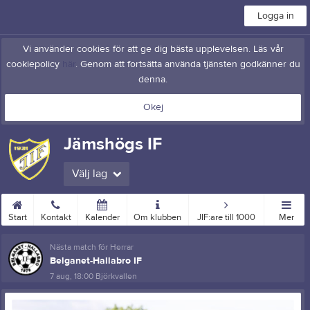
Logga in
Vi använder cookies för att ge dig bästa upplevelsen. Läs vår
cookiepolicy
här
. Genom att fortsätta använda tjänsten godkänner du
denna.
Okej
Jämshögs IF
Välj lag
Start
Kontakt
Kalender
Om klubben
JIF:are till 1000
Mer
Nästa match för Herrar
Belganet-Hallabro IF
7 aug, 18:00
Björkvallen