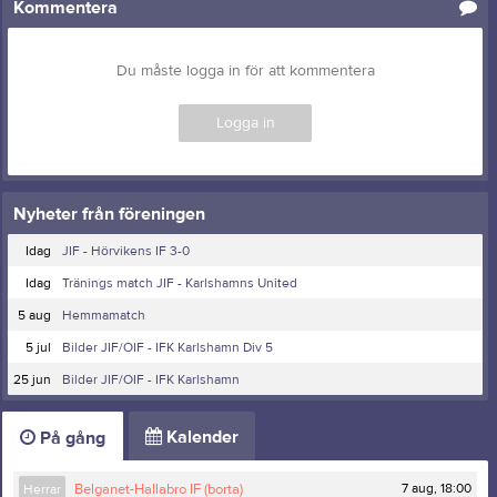
Kommentera
Du måste logga in för att kommentera
Logga in
Nyheter från föreningen
Idag
JIF - Hörvikens IF 3-0
Idag
Tränings match JIF - Karlshamns United
5 aug
Hemmamatch
5 jul
Bilder JIF/OIF - IFK Karlshamn Div 5
25 jun
Bilder JIF/OIF - IFK Karlshamn
Kalender
På gång
7 aug, 18:00
Herrar
Belganet-Hallabro IF (borta)