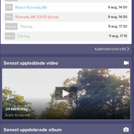
9 aug, 14:00
P13
Match Ronneby BK
9 aug, 14:00
P13
Ronneby BK P2013 (borta)
9 aug, 17:30
Herrar
Träning
11 aug, 17:15
P8-9
Träning
Kalenderöversikt
Senast uppladdade video
Jif-Nättraby
Årets första mål
Senast uppdaterade album