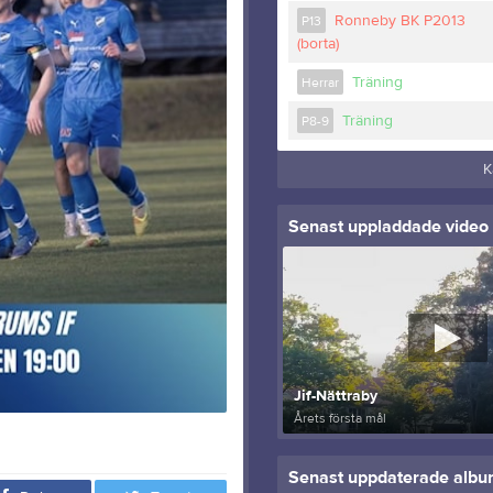
Ronneby BK P2013
P13
(borta)
Träning
Herrar
Träning
P8-9
K
Senast uppladdade video
Jif-Nättraby
Årets första mål
Senast uppdaterade alb