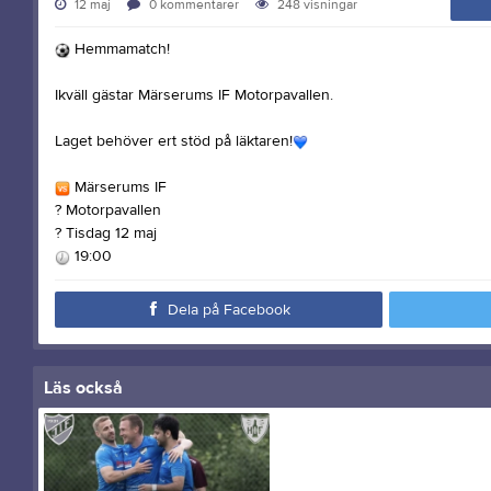
12 maj
0
kommentarer
248
visningar
Hemmamatch!
Ikväll gästar Märserums IF Motorpavallen.
Laget behöver ert stöd på läktaren!
Märserums IF
? Motorpavallen
? Tisdag 12 maj
19:00
Dela på Facebook
Läs också