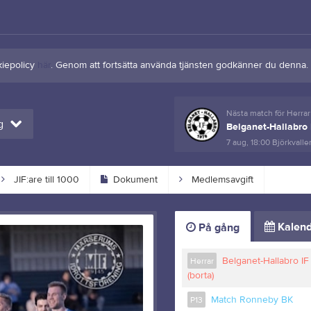
kiepolicy
här
. Genom att fortsätta använda tjänsten godkänner du denna.
Nästa match för Herrar
g
Belganet-Hallabro 
7 aug, 18:00
Björkvalle
JIF:are till 1000
Dokument
Medlemsavgift
Kalend
På gång
Belganet-Hallabro IF
Herrar
(borta)
Match Ronneby BK
P13