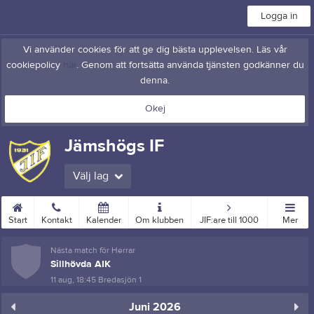
Logga in
Vi använder cookies för att ge dig bästa upplevelsen. Läs vår
cookiepolicy
här
. Genom att fortsätta använda tjänsten godkänner du
denna.
Okej
Jämshögs IF
Välj lag
Start
Kontakt
Kalender
Om klubben
JIF:are till 1000
Mer
Nästa match för Herrar
Sillhövda AIK
11 aug, 18:45
Bredasjön 1
Juni 2026