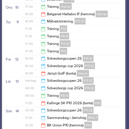
19:15
17:00
Träning
Herrar
Ons
10
20:00
19:00
Belganet-Hallabro IF (hemma)
Herrar
18:30
16:45
Målvaktsträning.
F11-12
Tor
11
21:00
17:15
Träning
P10
17:30
17:15
Träning
P8-9
18:30
17:30
Träning
F11-12
18:30
17:45
Träning
P13
19:00
16:00
Sölvesborgscupen 26
F11-12
Fre
12
19:15
16:00
Sölvesborgs cup 2026
F11-12
00:00
19:00
Jämjö GoIF (borta)
Herrar
17:00
Heldag
Sölvesborgscupen 26
F11-12
Lör
13
21:00
08:00
Sölvesborgs cup 2026
F11-12
09:00
Träning
P8-9
20:00
11:00
Kallinge SK P10 2026 (borta)
P10
15:00
00:00
Sölvesborgscupen 26
F11-12
Sön
14
13:00
11:00
Sammandrag i Jämshög
PF6-7
20:00
12:00
BK Union P10 (hemma)
P10