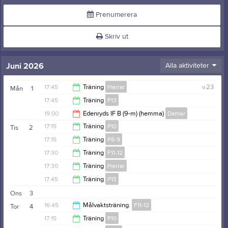
Prenumerera
Skriv ut
Juni 2026
Alla aktiviteter
17:45
Träning
Herrar
v.23
Mån
1
17:45
Träning
P13
19:15
19:00
Edenryds IF B (9-m) (hemma)
Damer
19:15
17:15
Träning
P10
Tis
2
21:00
17:15
Träning
P8-9
18:30
17:30
Träning
F11-12
18:30
17:30
Träning
Herrar
19:00
17:45
Träning
P13
19:00
Ons
3
19:15
16:45
Målvaktsträning.
F11-12
Tor
4
17:15
Träning
P10