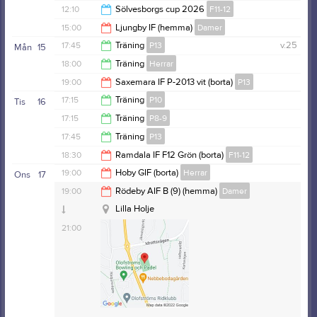
14:00
12:10
Sölvesborgs cup 2026
F11-12
14:00
15:00
Ljungby IF (hemma)
Damer
14:00
17:45
Träning
P13
v.25
Mån
15
17:00
18:00
Träning
Herrar
19:15
19:00
Saxemara IF P-2013 vit (borta)
P13
19:30
17:15
Träning
P10
Tis
16
21:00
17:15
Träning
P8-9
18:30
17:45
Träning
P13
18:30
18:30
Ramdala IF F12 Grön (borta)
F11-12
19:15
19:00
Hoby GIF (borta)
Herrar
Ons
17
Bräknevallen
20:30
19:00
Rödeby AIF B (9) (hemma)
Damer
21:00
Lilla Holje
21:00
Serie:
Division 4 Herr