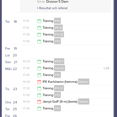
Resultat och referat
Serie:
Division 5 Dam
Resultat och referat
17:15
Träning
P10
Tor
18
17:15
Träning
P8-9
18:30
17:30
Träning
F11-12
18:30
17:45
Träning
P13
19:00
Fre
19
19:15
Lör
20
10:00
Träning
PF6-7
Sön
21
17:30
Träning
Herrar
v.26
Mån
22
11:00
17:45
Träning
P13
19:00
19:00
IFK Karlshamn (hemma)
Damer
19:15
17:30
Träning
F11-12
Tis
23
21:00
17:45
Träning
P13
19:00
19:00
Jämjö GoIF (9-m) (borta)
Damer
Ons
24
19:15
17:45
Träning
P13
Tor
25
21:00
Fre
26