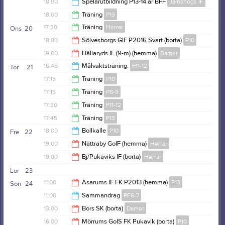
18:30
18:00
Spelarutbildning P13-14 år BFF
Jämshögs IF
19:00
18:00
Träning
P13
20:00
17:30
Träning
Herrar
Ons
20
20:00
18:00
Sölvesborgs GIF P2016 Svart (borta)
P10
19:00
19:00
Hällaryds IF (9-m) (hemma)
Damer
20:00
16:45
Målvaktsträning.
F11-12
Tor
21
21:00
17:15
Träning
P10
17:30
17:15
Träning
P8-9
18:30
17:30
Träning
F11-12
18:30
17:45
Träning
P13
19:00
18:00
Bollkalle
P10
Fre
22
19:15
19:00
Nättraby GoIF (hemma)
Herrar
21:00
19:00
Bj/Pukaviks IF (borta)
Herrar
21:00
Lör
23
21:00
11:00
Asarums IF FK P2013 (hemma)
P13
Sön
24
11:00
Sammandrag
PF6-7
13:00
13:00
Bors SK (borta)
Damer
14:00
16:00
Mörrums GoIS FK Pukavik (borta)
P10