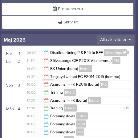
Prenumerera
Skriv ut
Maj 2026
Alla aktiviteter
09:00
Distriktsträning P & F 15 år BFF
Jämshögs IF
v.18
Fre
1
11:30
Sölvesborgs GIF P2013 Vit (hemma)
P13
Lör
2
15:00
14:00
BK Union (borta)
Herrar
13:30
14:30
Tingsryd United FC F2014-2015 (hemma)
F11-12
16:00
10:00
Asarums IF FK P2016 (borta)
P10
Sön
3
16:30
10:00
Träning
PF6-7
12:00
17:00
Asarums IF FK (borta)
Damer
11:00
17:00
Träning
Herrar
v.19
Mån
4
19:00
18:00
Föreningskväll
F11-12
18:55
18:00
Föreningskväll
P8-9
19:30
18:00
Föreningskväll
P13