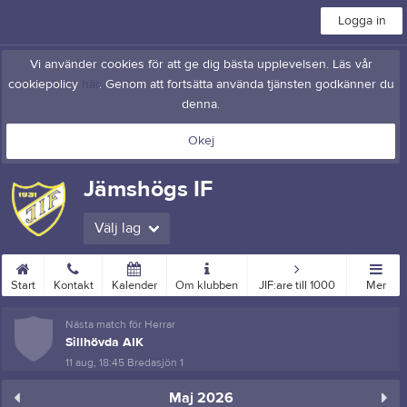
Logga in
Vi använder cookies för att ge dig bästa upplevelsen. Läs vår
cookiepolicy
här
. Genom att fortsätta använda tjänsten godkänner du
denna.
Okej
Jämshögs IF
Välj lag
Start
Kontakt
Kalender
Om klubben
JIF:are till 1000
Mer
Nästa match för Herrar
Sillhövda AIK
11 aug, 18:45
Bredasjön 1
Maj 2026