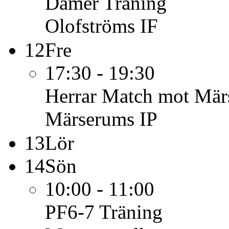
Damer
Träning
Olofströms IF
12
Fre
17:30 - 19:30
Herrar
Match mot Märs
Märserums IP
13
Lör
14
Sön
10:00 - 11:00
PF6-7
Träning