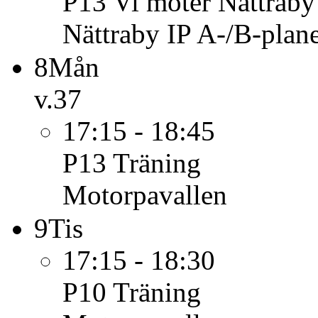
P13
Vi möter Nättraby
Nättraby IP A-/B-plan
8
Mån
v.37
17:15 - 18:45
P13
Träning
Motorpavallen
9
Tis
17:15 - 18:30
P10
Träning